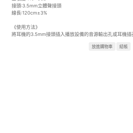
接頭:3.5mm立體聲接頭
線長:120cm±3%
《使用方法》
將耳機的3.5mm接頭插入播放設備的音源輸出孔或耳機
訂閱最新消息
訂閱商品訊息
Powered by hosting.url.com.tw