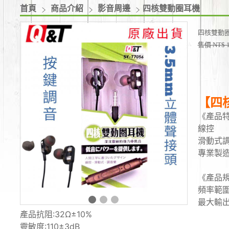
首頁
商品介紹
影音周邊
四核雙動圈耳機
四核雙動
售價 NT$ 
【四
《產品
線控
滑動式
專業製
《產品
頻率範圍:
最大輸出
產品抗阻:32Ω±10%
靈敏度:110±3dB