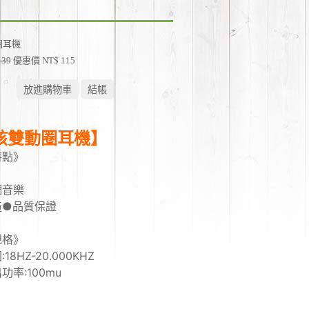
圈耳機
139
優惠價 NT$ 115
核雙動圈耳機】
特點》
調音樂
造●品質保證
規格》
18HZ-20.000KHZ
功率:100mu