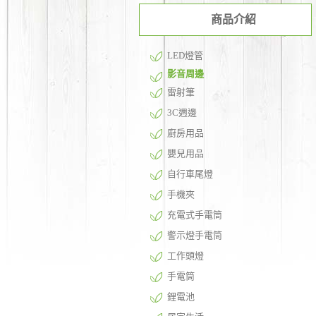
商品介紹
LED燈管
影音周邊
雷射筆
3C週邊
廚房用品
嬰兒用品
自行車尾燈
手機夾
充電式手電筒
警示燈手電筒
工作頭燈
手電筒
鋰電池