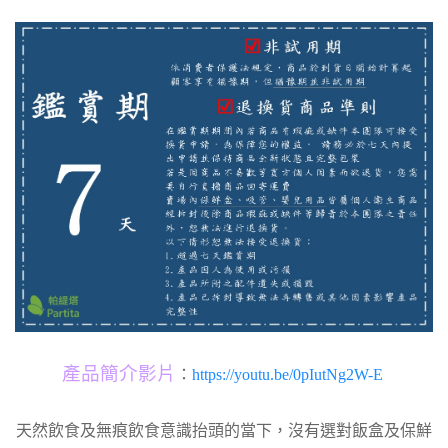
產品簡介影片
：
https://youtu.be/0pIutNg2W-E
天然飲食及無痕飲食意識抬頭的當下，沒有選對飯盒及保鮮