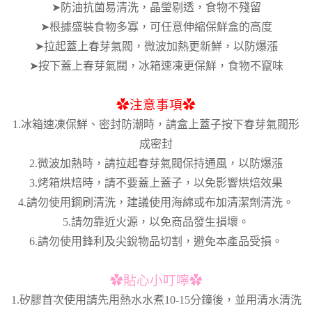
➤防油抗菌易清洗，晶瑩剔透，食物不殘留
➤根據盛裝食物多寡，可任意伸縮保鮮盒的高度
➤拉起蓋上春芽氣閥，微波加熱更新鮮，以防爆漲
➤按下蓋上春芽氣閥，冰箱速凍更保鮮，食物不竄味
✿
注意事項
✿
1.冰箱速凍保鮮、密封防潮時，請盒上蓋子按下春芽氣閥形
成密封
2.微波加熱時，請拉起春芽氣閥保持通風，以防爆漲
3.烤箱烘焙時，請不要蓋上蓋子，以免影響烘焙效果
4.請勿使用鋼刷清洗，建議使用海綿或布加清潔劑清洗。
5.請勿靠近火源，以免商品發生損壞。
6.請勿使用鋒利及尖銳物品切割，避免本產品受損。
✿
貼心小叮嚀
✿
1.矽膠首次使用請先用熱水水煮10-15分鐘後，並用清水清洗