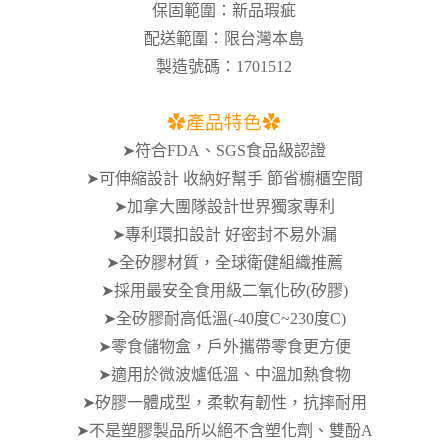
保固範圍：新品瑕疵
配送範圍：限台灣本島
製造號碼：1701512
✿
產品特色
✿
➤符合FDA、SGS食品級認證
➤可伸縮設計 收納好幫手 節省櫥櫃空間
➤加拿大團隊設計世界獨家專利
➤專利環扣設計 好密封不易外漏
➤全矽膠材質，全球衛健組織推薦
➤採用最安全食用級二氧化矽(矽膠)
➤全矽膠耐高低溫(-40度C~230度C)
➤零食儲物盒，戶外攜帶零食更方便
➤適用於微波爐低溫、中溫加熱食物
➤矽膠一體成型，柔軟有韌性，抗摔耐用
➤不是塑膠製品所以絕不含塑化劑、雙酚A